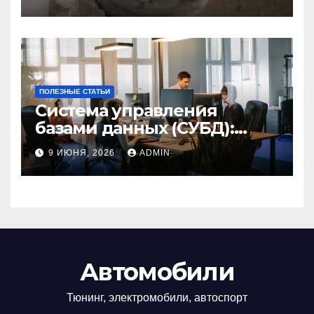
ПОЛЕЗНЫЕ СТАТЬИ
Система управления
базами данных (СУБД):
кому она нужна и почему
9 ИЮНЯ, 2026
ADMIN
Автомобили
Тюнинг, электромобили, автоспорт