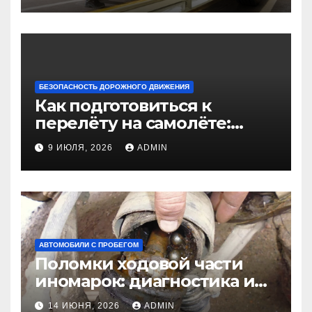
БЕЗОПАСНОСТЬ ДОРОЖНОГО ДВИЖЕНИЯ
Как подготовиться к
перелёту на самолёте:
советы для комфортного
9 ИЮЛЯ, 2026
ADMIN
путешествия
АВТОМОБИЛИ С ПРОБЕГОМ
Поломки ходовой части
иномарок: диагностика и
ремонт своими руками
14 ИЮНЯ, 2026
ADMIN