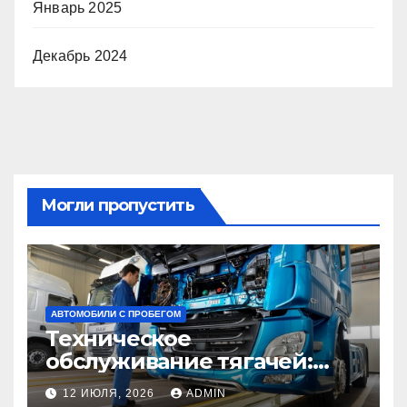
Январь 2025
Декабрь 2024
Могли пропустить
АВТОМОБИЛИ С ПРОБЕГОМ
Техническое
обслуживание тягачей:
ключевые этапы, советы и
12 ИЮЛЯ, 2026
ADMIN
рекомендации