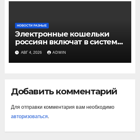
НОВОСТИ РАЗНЫЕ
Электронные кошельки
россиян включат в систему
страхования вкладов в
АВГ 4, 2026
ADMIN
банках
Добавить комментарий
Для отправки комментария вам необходимо
авторизоваться
.