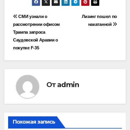
Навигация
СМИ узнали о
Лизинг пошел по
рассмотрении офисом
накатанной
по
Трампа запроса
записям
Саудовской Аравии о
покупке F-35
От
admin
Похожая запись